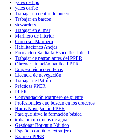
yates de lujo
yates caribe
Trabajar en centro de buceo
Trabajar en barcos
stewardess
Trabajar en el mar
Marinero de interior
Como ser Marinero
Habilitaciones Anejas
Formacion Sanitaria Especifica Inicial
Trabajar de patrón antes del PPER
Obrener titulación náutica PPER
Empleo náutico en ferris
Licencia de navegación
Trabajar de Patrón
Prácticas PPER
PPER
Convalidación Marinero de puente
Profesionales que buscan en los cruceros
Horas Navegación PPER
Para que sirve la formación básica
trabajar con motos de agua
Gestionar Botiquin Náutico
Español con título extranjero
Examen PPER