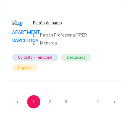
Patrón de barco
Patrón Profesional PPER
Menorca
Contrato - Temporal
Destacada
Urgente
‹
1
2
3
...
9
›