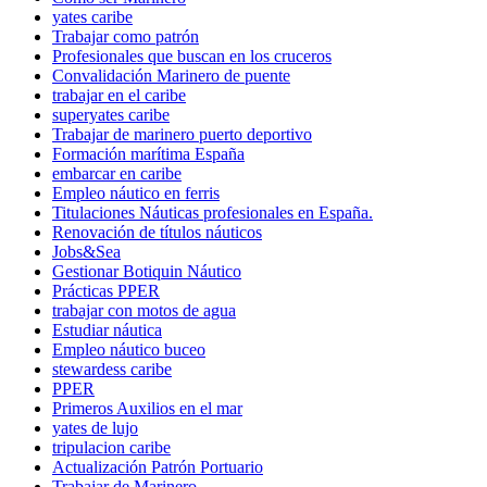
yates caribe
Trabajar como patrón
Profesionales que buscan en los cruceros
Convalidación Marinero de puente
trabajar en el caribe
superyates caribe
Trabajar de marinero puerto deportivo
Formación marítima España
embarcar en caribe
Empleo náutico en ferris
Titulaciones Náuticas profesionales en España.
Renovación de títulos náuticos
Jobs&Sea
Gestionar Botiquin Náutico
Prácticas PPER
trabajar con motos de agua
Estudiar náutica
Empleo náutico buceo
stewardess caribe
PPER
Primeros Auxilios en el mar
yates de lujo
tripulacion caribe
Actualización Patrón Portuario
Trabajar de Marinero