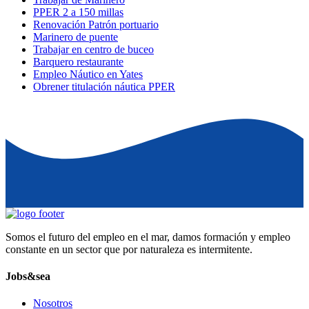
PPER 2 a 150 millas
Renovación Patrón portuario
Marinero de puente
Trabajar en centro de buceo
Barquero restaurante
Empleo Náutico en Yates
Obrener titulación náutica PPER
Somos el futuro del empleo en el mar, damos formación y empleo
constante en un sector que por naturaleza es intermitente.
Jobs&sea
Nosotros